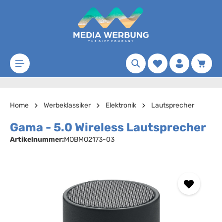
Zum Hauptinhalt springen
Merkzettel
Waren
Home
Werbeklassiker
Elektronik
Lautsprecher
Gama - 5.0 Wireless Lautsprecher
Artikelnummer:
MOBMO2173-03
Bildergalerie überspringen