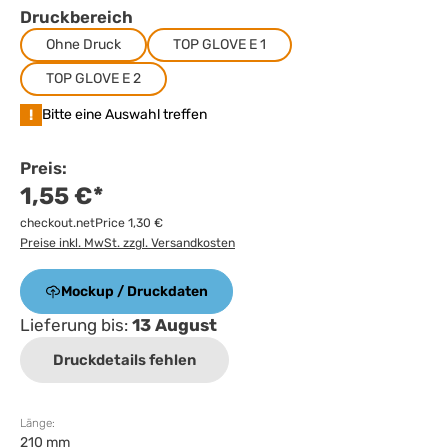
Druckbereich
Ohne Druck
TOP GLOVE E 1
TOP GLOVE E 2
!
Bitte eine Auswahl treffen
Preis:
1,55 €*
checkout.netPrice 1,30 €
Preise inkl. MwSt. zzgl. Versandkosten
Mockup / Druckdaten
Lieferung bis:
13 August
Druckdetails fehlen
Länge:
210 mm