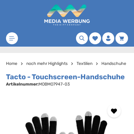
Zum Hauptinhalt springen
Merkzettel
Waren
Home
noch mehr Highlights
Textilien
Handschuhe
Tacto - Touchscreen-Handschuhe
Artikelnummer:
MOBMO7947-03
Bildergalerie überspringen