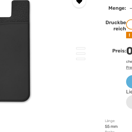
Menge:
Druckbe
reich
!
0
Preis:
che
Pre
Li
Länge:
55 mm