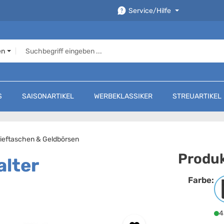
Service/Hilfe
en
S
SAISONARTIKEL
WERBEKLASSIKER
STREUARTIKEL
ieftaschen & Geldbörsen
Produk
alter
Farbe:
F
4