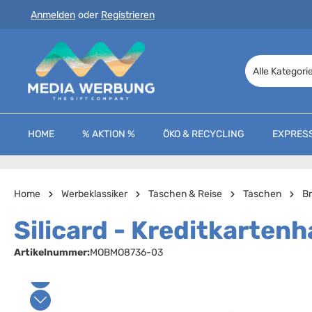
Anmelden
oder
Registrieren
 Hauptinhalt springen
Zur Suche springen
Zur Hauptnavigation springen
Alle Kategori
HOME
% AKTION %
ÖKO & RECYCLING
EXPRES
Home
Werbeklassiker
Taschen & Reise
Taschen
Br
Silicard - Kreditkartenh
Artikelnummer:
MOBMO8736-03
Bildergalerie überspringen