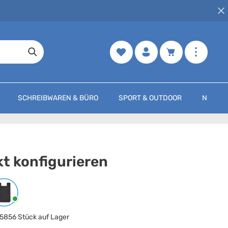
Merkzettel
Warenkorb enth
SCHREIBWAREN & BÜRO
SPORT & OUTDOOR
NOCH M
t konfigurieren
arbe
auswählen
Schwarz
5856 Stück auf Lager