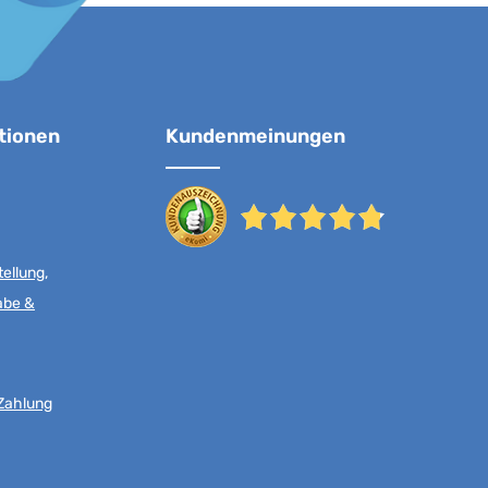
tionen
Kundenmeinungen
ellung,
abe &
Zahlung