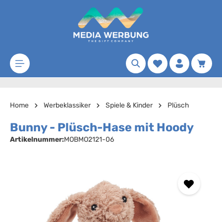
Zum Hauptinhalt springen
Merkzettel
Waren
Home
Werbeklassiker
Spiele & Kinder
Plüsch
Bunny - Plüsch-Hase mit Hoody
Artikelnummer:
MOBMO2121-06
Bildergalerie überspringen