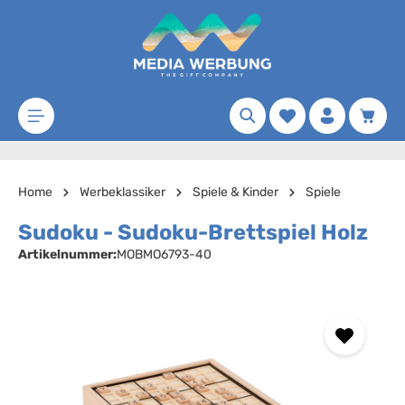
Zum Hauptinhalt springen
Merkzettel
Waren
Home
Werbeklassiker
Spiele & Kinder
Spiele
Sudoku - Sudoku-Brettspiel Holz
Artikelnummer:
MOBMO6793-40
Bildergalerie überspringen