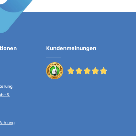
tionen
Kundenmeinungen
ellung,
abe &
Zahlung