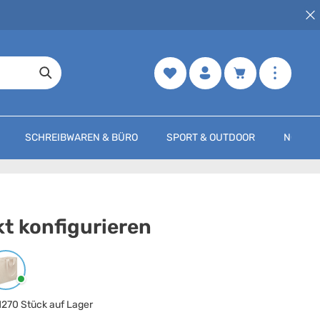
Merkzettel
Warenkorb enth
SCHREIBWAREN & BÜRO
SPORT & OUTDOOR
NOCH M
t konfigurieren
arbe
auswählen
Beige
1270 Stück auf Lager