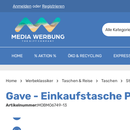
Anmelden
oder
Registrieren
 Hauptinhalt springen
Zur Suche springen
Zur Hauptnavigation springen
Alle Kategori
HOME
% AKTION %
ÖKO & RECYCLING
EXPRES
Home
Werbeklassiker
Taschen & Reise
Taschen
S
Gave - Einkaufstasche 
Artikelnummer:
MOBMO6749-13
Bildergalerie überspringen