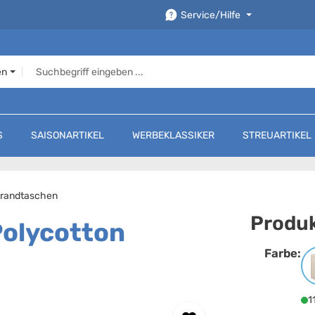
Service/Hilfe
en
S
SAISONARTIKEL
WERBEKLASSIKER
STREUARTIKEL
trandtaschen
Produk
Polycotton
Farbe:
F
1