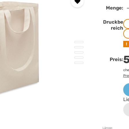
Menge:
Druckbe
reich
!
5
Preis:
che
Pre
Li
Länge: