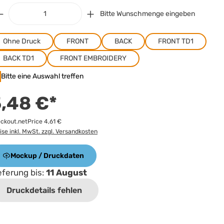
Bitte Wunschmenge eingeben
Ohne Druck
FRONT
BACK
FRONT TD1
BACK TD1
FRONT EMBROIDERY
Bitte eine Auswahl treffen
,48 €*
ckout.netPrice 4,61 €
ise inkl. MwSt. zzgl. Versandkosten
Mockup / Druckdaten
eferung bis:
11 August
Druckdetails fehlen