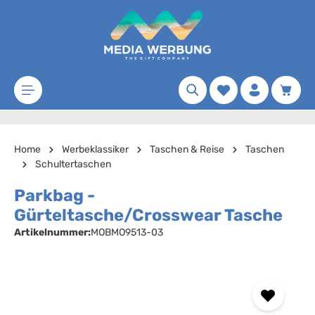
Zum Hauptinhalt springen
Merkzettel
Waren
Home
Werbeklassiker
Taschen & Reise
Taschen
Schultertaschen
Parkbag -
Gürteltasche/Crosswear Tasche
Artikelnummer:
MOBMO9513-03
Bildergalerie überspringen