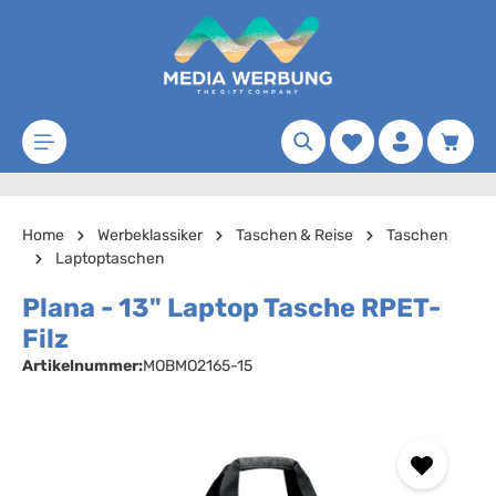
Zum Hauptinhalt springen
Merkzettel
Waren
Home
Werbeklassiker
Taschen & Reise
Taschen
Laptoptaschen
Plana - 13" Laptop Tasche RPET-
Filz
Artikelnummer:
MOBMO2165-15
Bildergalerie überspringen