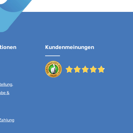
tionen
Kundenmeinungen
ellung,
abe &
Zahlung