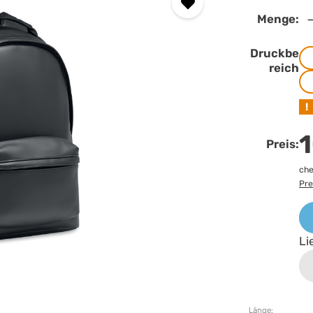
Menge:
Druckbe
reich
!
1
Preis:
che
Pre
Li
Länge: