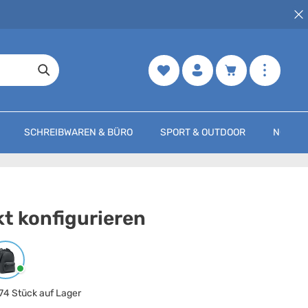
Merkzettel
Warenkorb enth
SCHREIBWAREN & BÜRO
SPORT & OUTDOOR
NOCH M
t konfigurieren
arbe
auswählen
Schwarz
74 Stück auf Lager