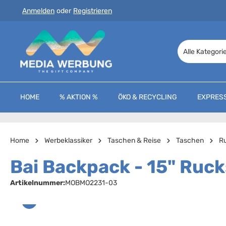
Anmelden
oder
Registrieren
 Hauptinhalt springen
Zur Suche springen
Zur Hauptnavigation springen
Alle Kategori
HOME
% AKTION %
ÖKO & RECYCLING
EXPRES
Home
Werbeklassiker
Taschen & Reise
Taschen
R
Bai Backpack - 15" Ruc
Artikelnummer:
MOBMO2231-03
Bildergalerie überspringen