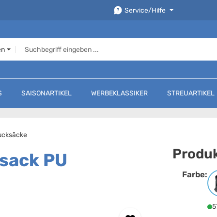
Service/Hilfe
en
S
SAISONARTIKEL
WERBEKLASSIKER
STREUARTIKEL
ucksäcke
Produk
ksack PU
Farbe:
F
5