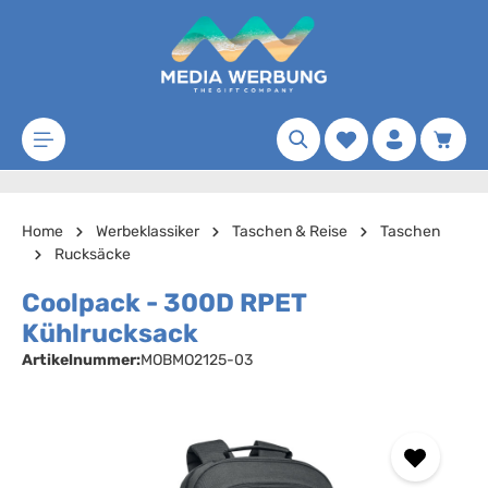
Zum Hauptinhalt springen
Merkzettel
Waren
Home
Werbeklassiker
Taschen & Reise
Taschen
Rucksäcke
Coolpack - 300D RPET
Kühlrucksack
Artikelnummer:
MOBMO2125-03
Bildergalerie überspringen