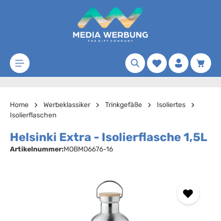
Zum Hauptinhalt springen
Merkzettel
Waren
Home
Werbeklassiker
Trinkgefäße
Isoliertes
Isolierflaschen
Helsinki Extra - Isolierflasche 1,5L
Artikelnummer:
MOBMO6676-16
Bildergalerie überspringen