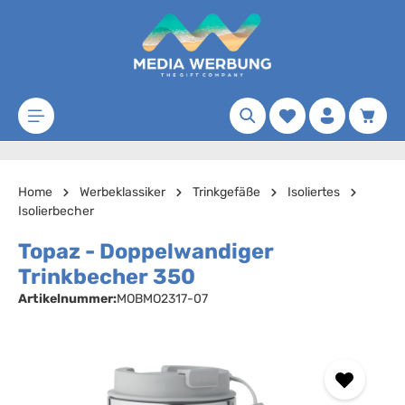
Zum Hauptinhalt springen
Merkzettel
Waren
Home
Werbeklassiker
Trinkgefäße
Isoliertes
Isolierbecher
Topaz - Doppelwandiger
Trinkbecher 350
Artikelnummer:
MOBMO2317-07
Bildergalerie überspringen