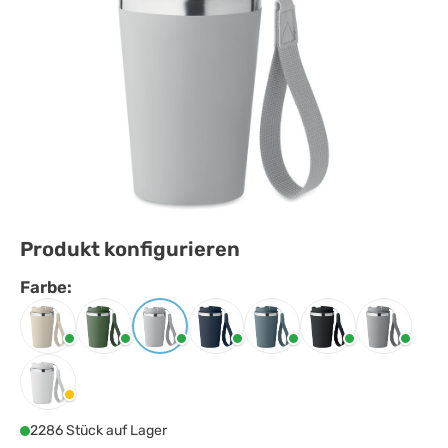
Produkt konfigurieren
Farbe:
Farbe
auswählen
Beige
Dunkelgrün
Grau
Marineblau
Petrol
Schwarz
Steingrau
Weiss
2286 Stück auf Lager