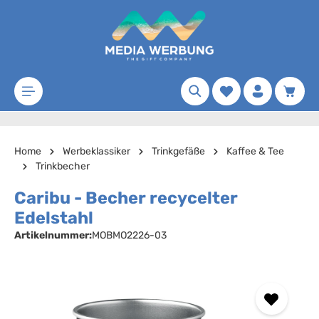
Zum Hauptinhalt springen
Merkzettel
Waren
Home
Werbeklassiker
Trinkgefäße
Kaffee & Tee
Trinkbecher
Caribu - Becher recycelter
Edelstahl
Artikelnummer:
MOBMO2226-03
Bildergalerie überspringen