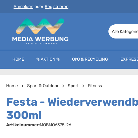
Anmelden
oder
Registrieren
 Hauptinhalt springen
Zur Suche springen
Zur Hauptnavigation springen
Alle Kategori
HOME
% AKTION %
ÖKO & RECYCLING
EXPRES
Home
Sport & Outdoor
Sport
Fitness
Festa - Wiederverwendb
300ml
Artikelnummer:
MOBMO6375-26