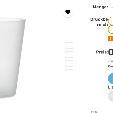
Menge:
Druckbe
reich
!
0
Preis:
che
Pre
Li
Breite: