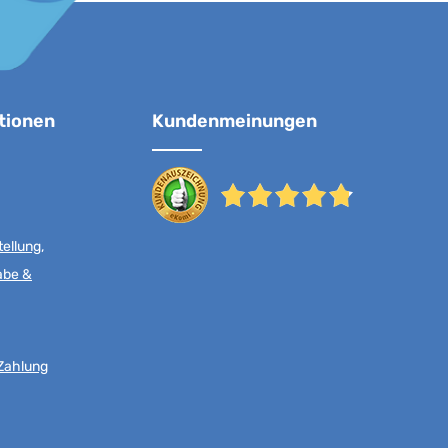
tionen
Kundenmeinungen
ellung,
abe &
Zahlung