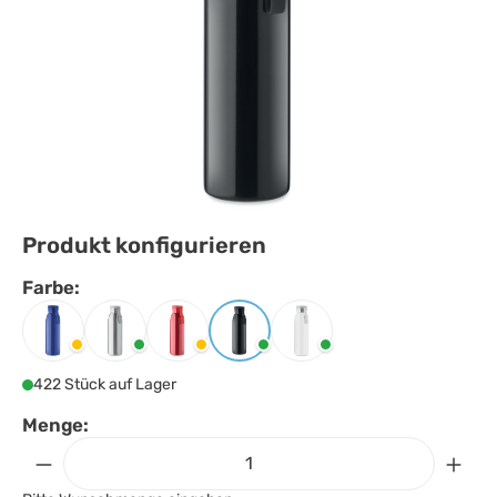
Produkt konfigurieren
Farbe:
Farbe
auswählen
Blau
Mattsilber
Rot
Schwarz
Weiss
422 Stück auf Lager
Menge: