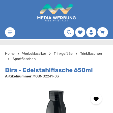
Zum Hauptinhalt springen
Merkzettel
Waren
Home
Werbeklassiker
Trinkgefäße
Trinkflaschen
Sportflaschen
Bira - Edelstahlflasche 650ml
Artikelnummer:
MOBMO2241-03
Bildergalerie überspringen