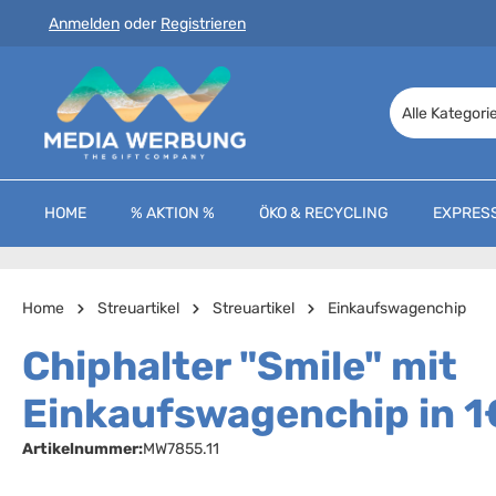
Anmelden
oder
Registrieren
 Hauptinhalt springen
Zur Suche springen
Zur Hauptnavigation springen
Alle Kategori
HOME
% AKTION %
ÖKO & RECYCLING
EXPRES
Home
Streuartikel
Streuartikel
Einkaufswagenchip
Chiphalter "Smile" mit
Einkaufswagenchip in 1
Artikelnummer:
MW7855.11