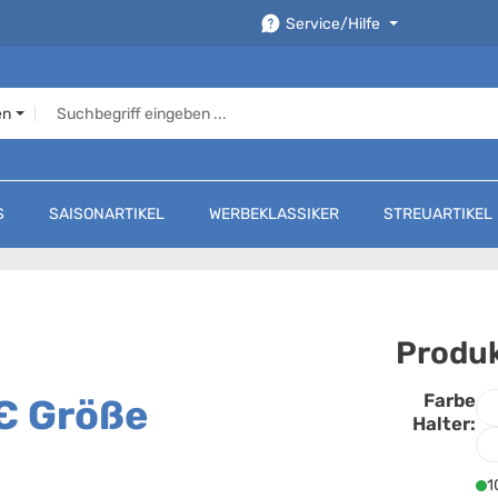
Service/Hilfe
en
S
SAISONARTIKEL
WERBEKLASSIKER
STREUARTIKEL
Produk
Farbe
€ Größe
F
Halter:
1