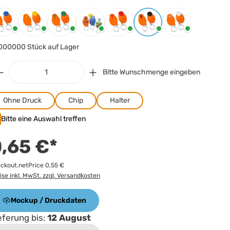
arbe
auswählen
Blau
Gelb
Grün
Orange
Rot
Schwarz
Weiss
000000 Stück auf Lager
Bitte Wunschmenge eingeben
Ohne Druck
Chip
Halter
Bitte eine Auswahl treffen
,65 €*
ckout.netPrice 0,55 €
ise inkl. MwSt. zzgl. Versandkosten
Mockup / Druckdaten
eferung bis:
12 August