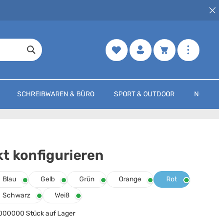
Merkzettel
Warenkorb enth
SCHREIBWAREN & BÜRO
SPORT & OUTDOOR
NOCH M
t konfigurieren
arbe Halter
auswählen
Blau
Gelb
Grün
Orange
Rot
Schwarz
Weiß
000000 Stück auf Lager