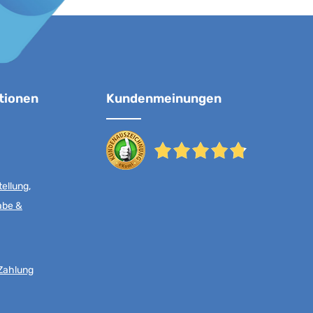
tionen
Kundenmeinungen
ellung,
abe &
Zahlung