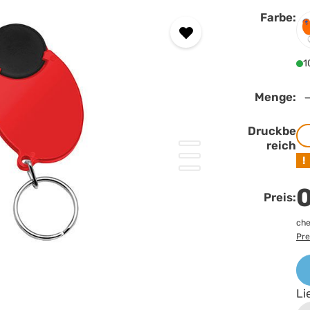
Farbe:
F
1
Menge:
Druckbe
reich
!
0
Preis:
che
Pre
Li