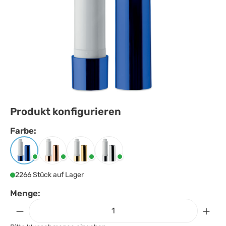
Produkt konfigurieren
Farbe:
Farbe
auswählen
Blau
Champagne
Golden
Silber glänzend
2266 Stück auf Lager
Menge: