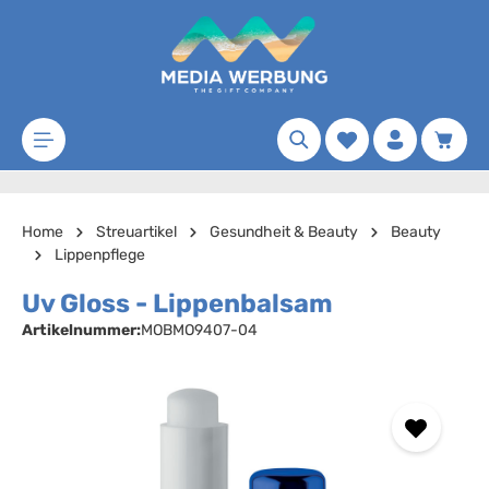
Zum Hauptinhalt springen
Merkzettel
Waren
Home
Streuartikel
Gesundheit & Beauty
Beauty
Lippenpflege
Uv Gloss - Lippenbalsam
Artikelnummer:
MOBMO9407-04
Bildergalerie überspringen