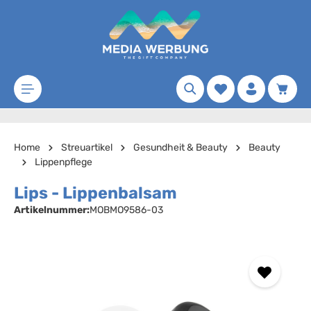
Zum Hauptinhalt springen
Merkzettel
Waren
Home
Streuartikel
Gesundheit & Beauty
Beauty
Lippenpflege
Lips - Lippenbalsam
Artikelnummer:
MOBMO9586-03
Bildergalerie überspringen