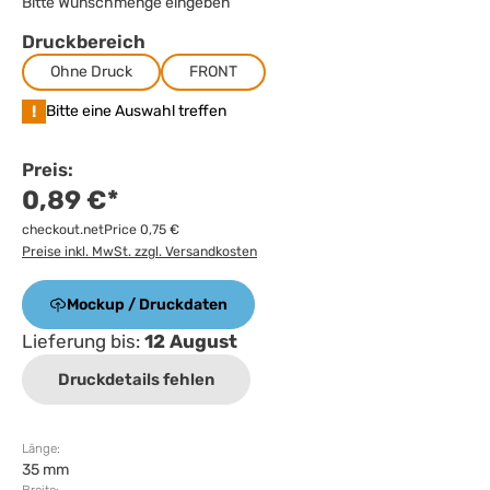
Bitte Wunschmenge eingeben
Druckbereich
Ohne Druck
FRONT
!
Bitte eine Auswahl treffen
Preis:
0,89 €*
checkout.netPrice 0,75 €
Preise inkl. MwSt. zzgl. Versandkosten
Mockup / Druckdaten
Lieferung bis:
12 August
Druckdetails fehlen
Länge:
35 mm