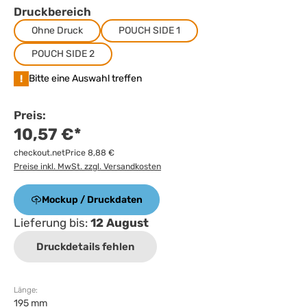
Druckbereich
Ohne Druck
POUCH SIDE 1
POUCH SIDE 2
!
Bitte eine Auswahl treffen
Preis:
10,57 €*
checkout.netPrice 8,88 €
Preise inkl. MwSt. zzgl. Versandkosten
Mockup / Druckdaten
Lieferung bis:
12 August
Druckdetails fehlen
Länge:
195 mm