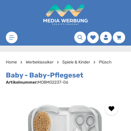
Zum Hauptinhalt springen
Merkzettel
Waren
Home
Werbeklassiker
Spiele & Kinder
Plüsch
Baby - Baby-Pflegeset
Artikelnummer:
MOBMO2237-06
Bildergalerie überspringen