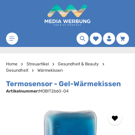
Zum Hauptinhalt springen
Merkzettel
Waren
Home
Streuartikel
Gesundheit & Beauty
Gesundheit
Wärmekissen
Termosensor - Gel-Wärmekissen
Artikelnummer:
MOBIT2660-04
Bildergalerie überspringen