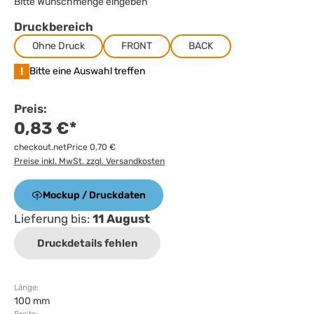
Bitte Wunschmenge eingeben
Druckbereich
Ohne Druck
FRONT
BACK
!
Bitte eine Auswahl treffen
Preis:
0,83 €*
checkout.netPrice 0,70 €
Preise inkl. MwSt. zzgl. Versandkosten
Mockup / Druckdaten
Lieferung bis:
11 August
Druckdetails fehlen
Länge:
100 mm