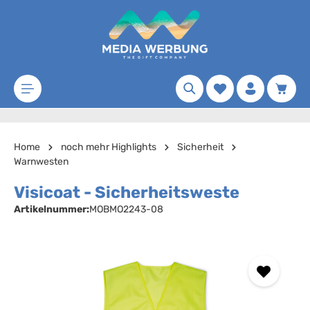
Zum Hauptinhalt springen
Merkzettel
Waren
Home
noch mehr Highlights
Sicherheit
Warnwesten
Visicoat - Sicherheitsweste
Artikelnummer:
MOBMO2243-08
Bildergalerie überspringen