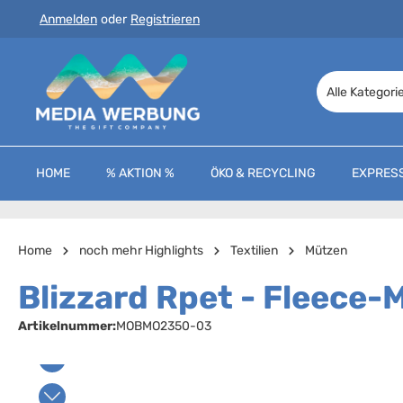
Anmelden
oder
Registrieren
 Hauptinhalt springen
Zur Suche springen
Zur Hauptnavigation springen
Alle Kategori
HOME
% AKTION %
ÖKO & RECYCLING
EXPRES
Home
noch mehr Highlights
Textilien
Mützen
Blizzard Rpet - Fleec
Artikelnummer:
MOBMO2350-03
Bildergalerie überspringen