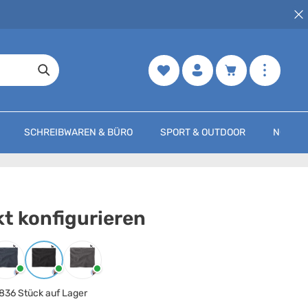
Merkzettel
Warenkorb enth
SCHREIBWAREN & BÜRO
SPORT & OUTDOOR
NOCH M
t konfigurieren
arbe
auswählen
Marineblau
Schwarz
Steingrau
836 Stück auf Lager