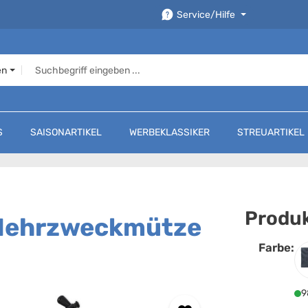
Service/Hilfe
en
S
SAISONARTIKEL
WERBEKLASSIKER
STREUARTIKEL
Produk
e-Mehrzweckmütze
Farbe:
F
9