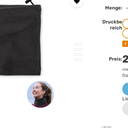
Menge:
Druckbe
reich
!
2
Preis:
che
Pre
Li
Länge: