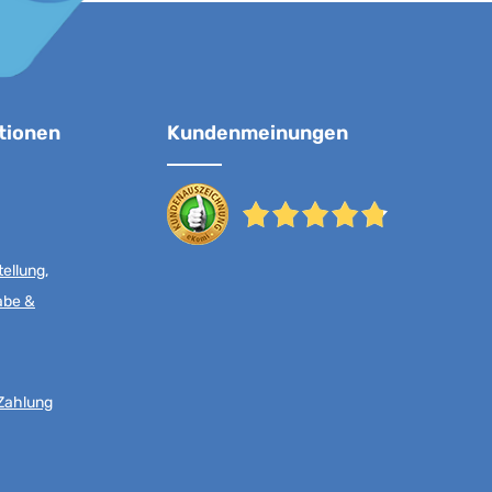
tionen
Kundenmeinungen
ellung,
abe &
Zahlung