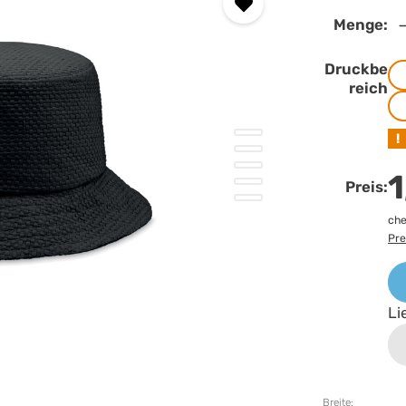
Menge:
Druckbe
reich
!
1
Preis:
che
Pre
Li
Breite: