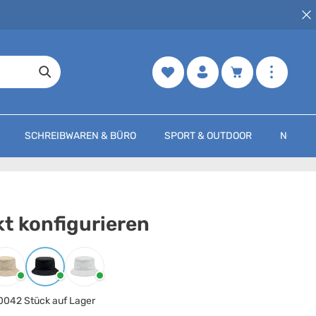
Merkzettel
Warenkorb enth
SCHREIBWAREN & BÜRO
SPORT & OUTDOOR
NOCH M
t konfigurieren
arbe
auswählen
Beige
Schwarz
Weiss
0042 Stück auf Lager