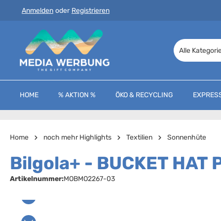
Anmelden
oder
Registrieren
 Hauptinhalt springen
Zur Suche springen
Zur Hauptnavigation springen
Alle Kategori
HOME
% AKTION %
ÖKO & RECYCLING
EXPRES
Home
noch mehr Highlights
Textilien
Sonnenhüte
Bilgola+ - BUCKET HAT
Artikelnummer:
MOBMO2267-03
Bildergalerie überspringen