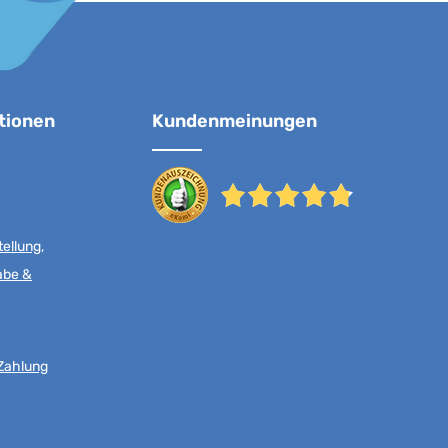
tionen
Kundenmeinungen
ellung,
abe &
Zahlung