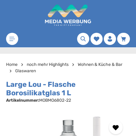
Zum Hauptinhalt springen
Merkzettel
Waren
Home
noch mehr Highlights
Wohnen & Küche & Bar
Glaswaren
Large Lou - Flasche
Borosilikatglas 1 L
Artikelnummer:
MOBMO6802-22
Bildergalerie überspringen