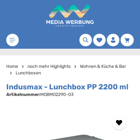
Zum Hauptinhalt springen
Merkzettel
Waren
Home
noch mehr Highlights
Wohnen & Küche & Bar
Lunchboxen
Indusmax - Lunchbox PP 2200 ml
Artikelnummer:
MOBMO2290-03
Bildergalerie überspringen