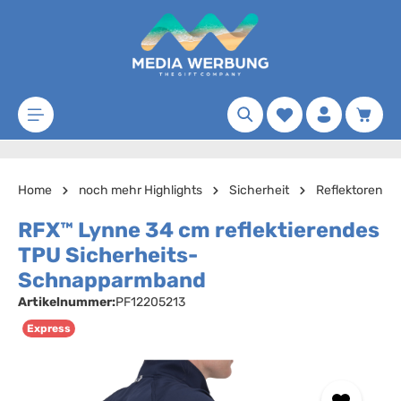
Zum Hauptinhalt springen
Merkzettel
Waren
Home
noch mehr Highlights
Sicherheit
Reflektoren
RFX™ Lynne 34 cm reflektierendes
TPU Sicherheits-
Schnapparmband
Artikelnummer:
PF12205213
Express
Bildergalerie überspringen