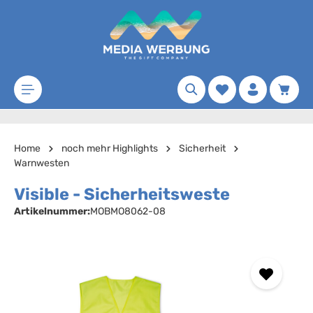
Zum Hauptinhalt springen
Merkzettel
Waren
Home
noch mehr Highlights
Sicherheit
Warnwesten
Visible - Sicherheitsweste
Artikelnummer:
MOBMO8062-08
Bildergalerie überspringen