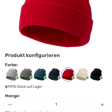
Produkt konfigurieren
Farbe:
Farbe
auswählen
Grau meliert
Grün
Hale blau
Navy
Rot
Sandstone
Schwarz
11915 Stück auf Lager
Menge: