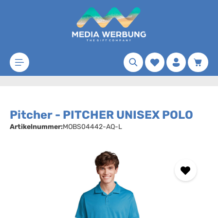
Zum Hauptinhalt springen
Merkzettel
Waren
Pitcher - PITCHER UNISEX POLO
Artikelnummer:
MOBS04442-AQ-L
Bildergalerie überspringen