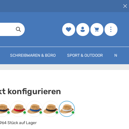
Merkzettel
Warenkorb enth
SCHREIBWAREN & BÜRO
SPORT & OUTDOOR
NOCH M
t konfigurieren
arbe
auswählen
Navy / Natur
Rot / Natur
Royalblau / Natur
Schwarz / Natur
Weiss / Natur
964 Stück auf Lager