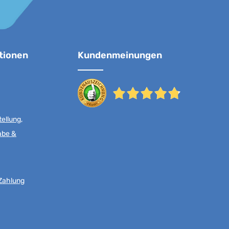
tionen
Kundenmeinungen
ellung,
abe &
Zahlung