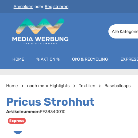
Anmelden
oder
Registrieren
 Hauptinhalt springen
Zur Suche springen
Zur Hauptnavigation springen
Alle Kategori
HOME
% AKTION %
ÖKO & RECYCLING
EXPRES
Home
noch mehr Highlights
Textilien
Baseballcaps
Pricus Strohhut
Artikelnummer:
PF38340010
Express
Bildergalerie überspringen