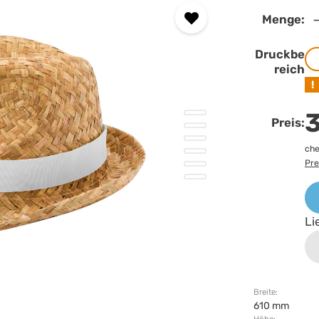
Menge:
Druckbe
reich
!
3
Preis:
che
Pre
Li
Breite:
610 mm