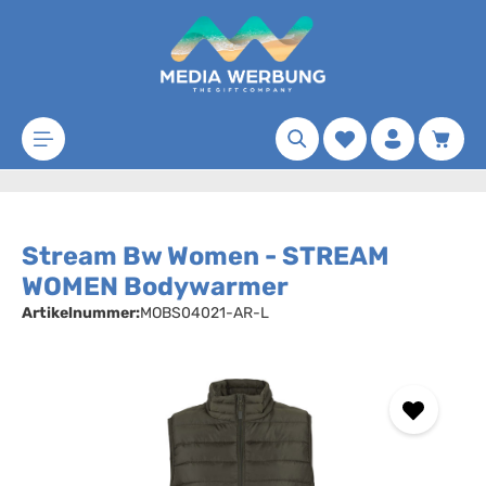
Zum Hauptinhalt springen
Merkzettel
Waren
Stream Bw Women - STREAM
WOMEN Bodywarmer
Artikelnummer:
MOBS04021-AR-L
Bildergalerie überspringen