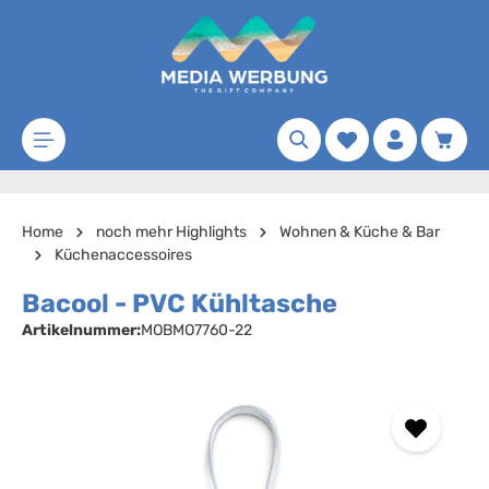
Zum Hauptinhalt springen
Merkzettel
Waren
Home
noch mehr Highlights
Wohnen & Küche & Bar
Küchenaccessoires
Bacool - PVC Kühltasche
Artikelnummer:
MOBMO7760-22
Bildergalerie überspringen