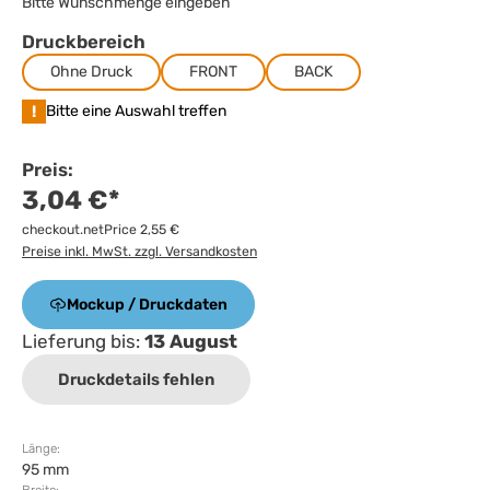
Bitte Wunschmenge eingeben
Druckbereich
Ohne Druck
FRONT
BACK
!
Bitte eine Auswahl treffen
Preis:
3,04 €*
checkout.netPrice 2,55 €
Preise inkl. MwSt. zzgl. Versandkosten
Mockup / Druckdaten
Lieferung bis:
13 August
Druckdetails fehlen
Länge:
95 mm