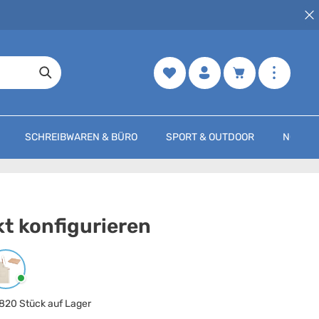
Merkzettel
Warenkorb enth
SCHREIBWAREN & BÜRO
SPORT & OUTDOOR
NOCH M
t konfigurieren
arbe
auswählen
Beige
820 Stück auf Lager