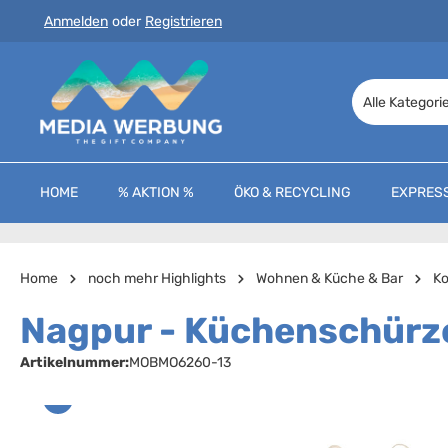
Anmelden
oder
Registrieren
 Hauptinhalt springen
Zur Suche springen
Zur Hauptnavigation springen
Alle Kategori
HOME
% AKTION %
ÖKO & RECYCLING
EXPRES
Home
noch mehr Highlights
Wohnen & Küche & Bar
K
Nagpur - Küchenschürz
Artikelnummer:
MOBMO6260-13
Bildergalerie überspringen