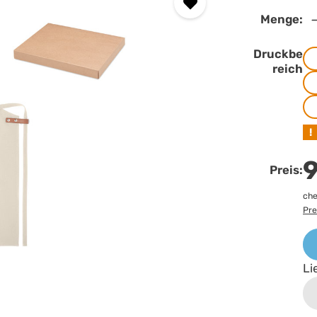
Menge:
Druckbe
reich
!
9
Preis:
che
Pre
Li