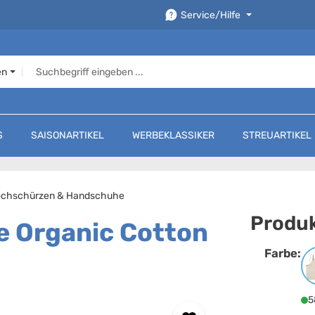
Service/Hilfe
en
S
SAISONARTIKEL
WERBEKLASSIKER
STREUARTIKEL
ochschürzen & Handschuhe
Produk
e Organic Cotton
Farbe:
F
5