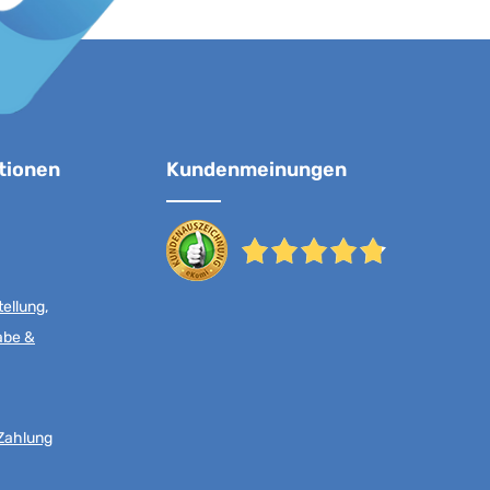
tionen
Kundenmeinungen
ellung,
abe &
Zahlung