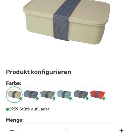
Produkt konfigurieren
Farbe:
Farbe
auswählen
Beige
Grau
Heather grün
Mintgrün
Schiefergrau
Ziegelstein
2959 Stück auf Lager
Menge: