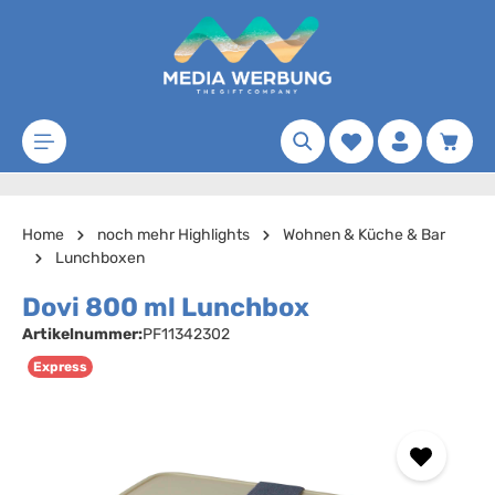
Zum Hauptinhalt springen
Merkzettel
Waren
Home
noch mehr Highlights
Wohnen & Küche & Bar
Lunchboxen
Dovi 800 ml Lunchbox
Artikelnummer:
PF11342302
Express
Bildergalerie überspringen