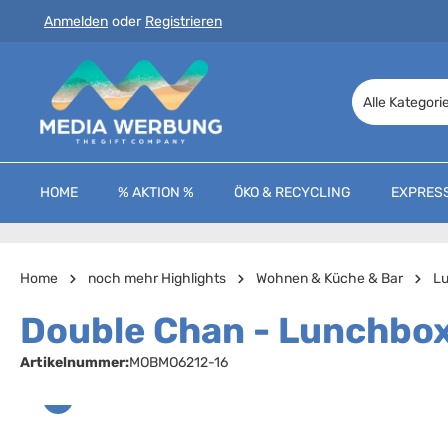
Anmelden
oder
Registrieren
 Hauptinhalt springen
Zur Suche springen
Zur Hauptnavigation springen
Alle Kategori
HOME
% AKTION %
ÖKO & RECYCLING
EXPRES
Home
noch mehr Highlights
Wohnen & Küche & Bar
L
Double Chan - Lunchbox
Artikelnummer:
MOBMO6212-16
Bildergalerie überspringen