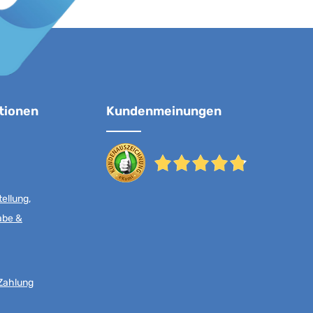
tionen
Kundenmeinungen
ellung,
abe &
Zahlung