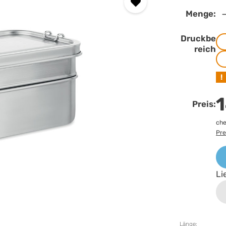
Menge:
Druckbe
reich
!
1
Preis:
che
Pre
Li
Länge: