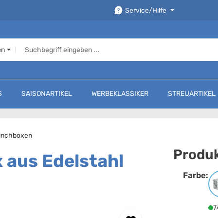
Service/Hilfe
en
S
SAISONARTIKEL
WERBEKLASSIKER
STREUARTIKEL
unchboxen
Produk
 aus Edelstahl
Farbe:
F
7