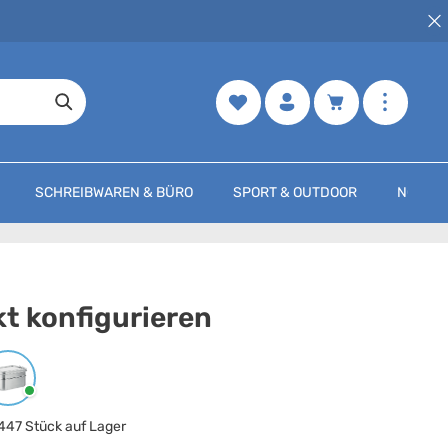
Merkzettel
Warenkorb enth
SCHREIBWAREN & BÜRO
SPORT & OUTDOOR
NOCH M
t konfigurieren
arbe
auswählen
Mattsilber
447 Stück auf Lager