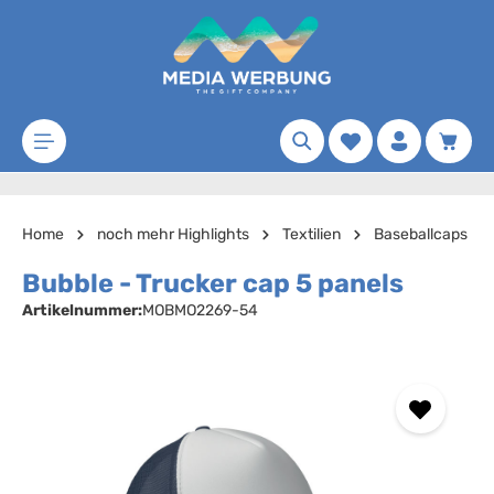
Zum Hauptinhalt springen
Merkzettel
Waren
Home
noch mehr Highlights
Textilien
Baseballcaps
Bubble - Trucker cap 5 panels
Artikelnummer:
MOBMO2269-54
Bildergalerie überspringen