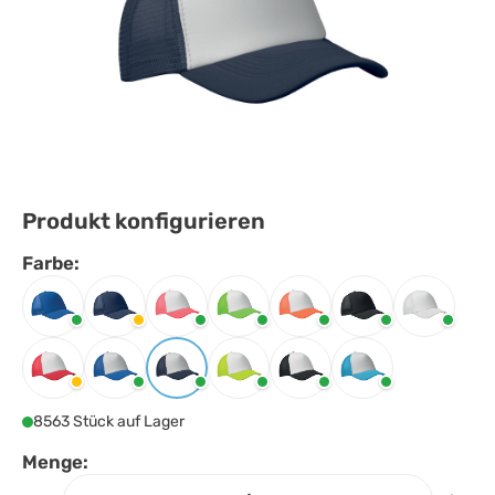
Produkt konfigurieren
Farbe:
Farbe
auswählen
Königsblau
Marineblau
Neon fuchsia
Neon grün
Neon orange
Schwarz
Weiss
Weiss/rot
Weiß/blau
Weiß/dunkelblau
Weiß/neongelb
Weiß/schwarz
Weiß/türkis
8563 Stück auf Lager
Menge: