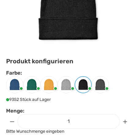
Produkt konfigurieren
Farbe:
Farbe
auswählen
Blau
Dunkelgrün
Gelb
Grau
Schwarz
Steingrau
9352 Stück auf Lager
Menge:
Bitte Wunschmenge eingeben