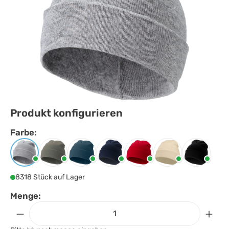
Produkt konfigurieren
Farbe:
Farbe
auswählen
Grau meliert
Grün
Hale blau
Navy
Rot
Sandstone
Schwarz
8318 Stück auf Lager
Menge: