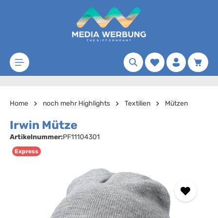
Zum Hauptinhalt springen
Merkzettel
Waren
Home
noch mehr Highlights
Textilien
Mützen
Irwin Mütze
Artikelnummer:
PF11104301
Express
Bildergalerie überspringen