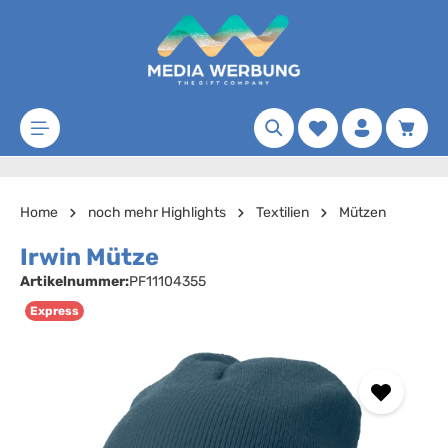
Zum Hauptinhalt springen
Merkzettel
Waren
Home
noch mehr Highlights
Textilien
Mützen
Irwin Mütze
Artikelnummer:
PF11104355
Express
Bildergalerie überspringen