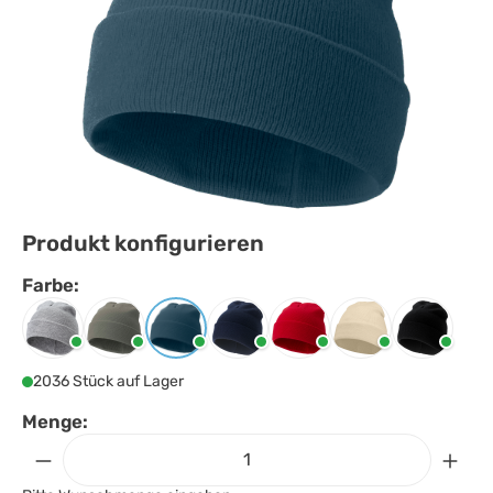
Produkt konfigurieren
Farbe:
Farbe
auswählen
Grau meliert
Grün
Hale blau
Navy
Rot
Sandstone
Schwarz
2036 Stück auf Lager
Menge: