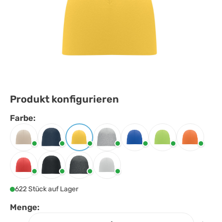
Produkt konfigurieren
Farbe:
Farbe
auswählen
Beige
Blau
Gelb
Grau
Königsblau
Limette
Orange
Rot
Schwarz
Steingrau
Weiss
622 Stück auf Lager
Menge: