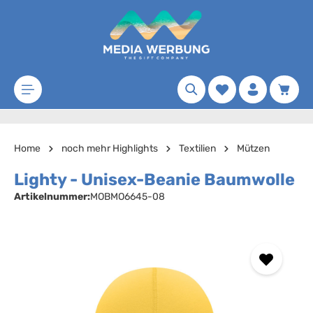
Zum Hauptinhalt springen
Merkzettel
Waren
Home
noch mehr Highlights
Textilien
Mützen
Lighty - Unisex-Beanie Baumwolle
Artikelnummer:
MOBMO6645-08
Bildergalerie überspringen