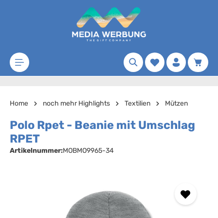
Zum Hauptinhalt springen
Merkzettel
Waren
Home
noch mehr Highlights
Textilien
Mützen
Polo Rpet - Beanie mit Umschlag
RPET
Artikelnummer:
MOBMO9965-34
Bildergalerie überspringen