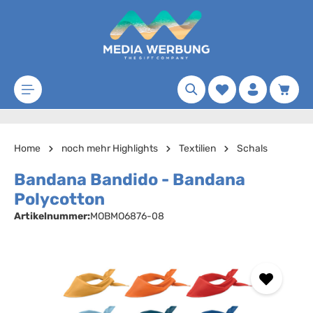
Zum Hauptinhalt springen
Merkzettel
Waren
Home
noch mehr Highlights
Textilien
Schals
Bandana Bandido - Bandana
Polycotton
Artikelnummer:
MOBMO6876-08
Bildergalerie überspringen