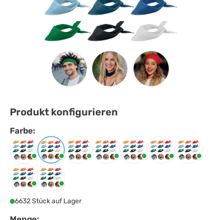
Produkt konfigurieren
Farbe:
Farbe
auswählen
Babyblau
Gelb
Grün
Königsblau
Marineblau
Orange
Rot
Schwarz
Weiss
6632 Stück auf Lager
Menge: