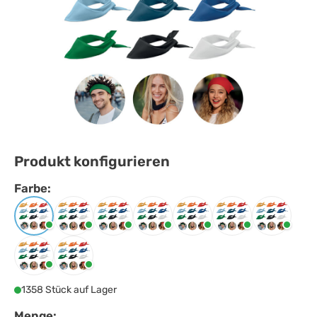
Produkt konfigurieren
Farbe:
Farbe
auswählen
Babyblau
Gelb
Grün
Königsblau
Marineblau
Orange
Rot
Schwarz
Weiss
1358 Stück auf Lager
Menge: