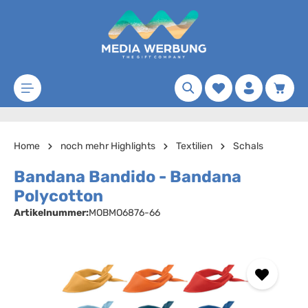
Zum Hauptinhalt springen
Merkzettel
Waren
Home
noch mehr Highlights
Textilien
Schals
Bandana Bandido - Bandana
Polycotton
Artikelnummer:
MOBMO6876-66
Bildergalerie überspringen