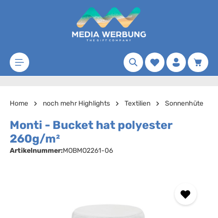
Zum Hauptinhalt springen
Merkzettel
Waren
Home
noch mehr Highlights
Textilien
Sonnenhüte
Monti - Bucket hat polyester
260g/m²
Artikelnummer:
MOBMO2261-06
Bildergalerie überspringen