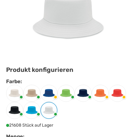
Produkt konfigurieren
Farbe:
Farbe
auswählen
Beige
Khaki
Königsblau
Limette
Marineblau
Orange
Rot
Schwarz
Türkis
Weiss
21608 Stück auf Lager
Menge: