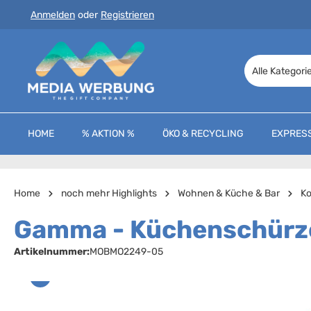
Anmelden
oder
Registrieren
 Hauptinhalt springen
Zur Suche springen
Zur Hauptnavigation springen
Alle Kategori
HOME
% AKTION %
ÖKO & RECYCLING
EXPRES
Home
noch mehr Highlights
Wohnen & Küche & Bar
K
Gamma - Küchenschürze
Artikelnummer:
MOBMO2249-05
Bildergalerie überspringen