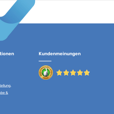
tionen
Kundenmeinungen
ellung,
abe &