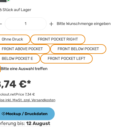
6 Stück auf Lager
Bitte Wunschmenge eingeben
Ohne Druck
FRONT POCKET RIGHT
FRONT ABOVE POCKET
FRONT BELOW POCKET
BELOW POCKET E
FRONT POCKET LEFT
Bitte eine Auswahl treffen
,74 €*
ckout.netPrice 7,34 €
ise inkl. MwSt. zzgl. Versandkosten
Mockup / Druckdaten
eferung bis:
12 August