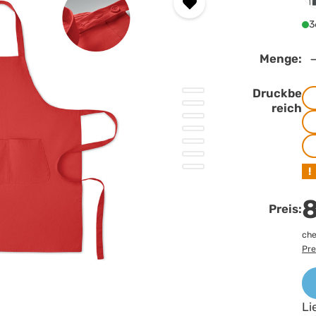
3
Menge:
Druckbe
reich
!
8
Preis:
che
Pre
Li