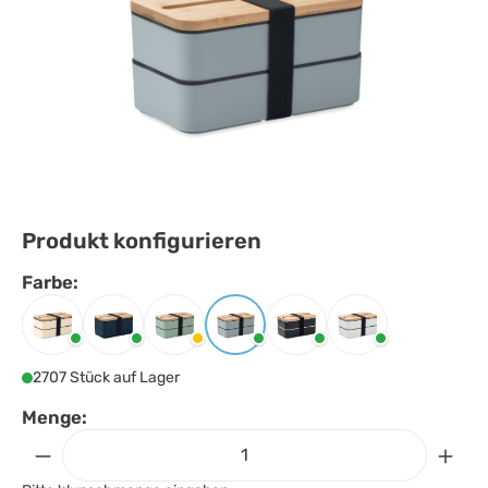
Produkt konfigurieren
Farbe:
Farbe
auswählen
Beige
Marineblau
Mintgrün
Petrol
Schwarz
Weiss
2707 Stück auf Lager
Menge: