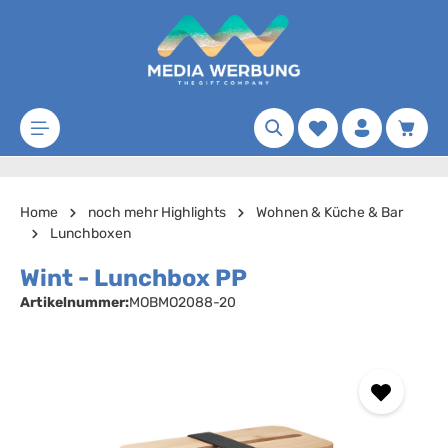
Zum Hauptinhalt springen
Merkzettel
Waren
Home
noch mehr Highlights
Wohnen & Küche & Bar
Lunchboxen
Wint - Lunchbox PP
Artikelnummer:
MOBMO2088-20
Bildergalerie überspringen