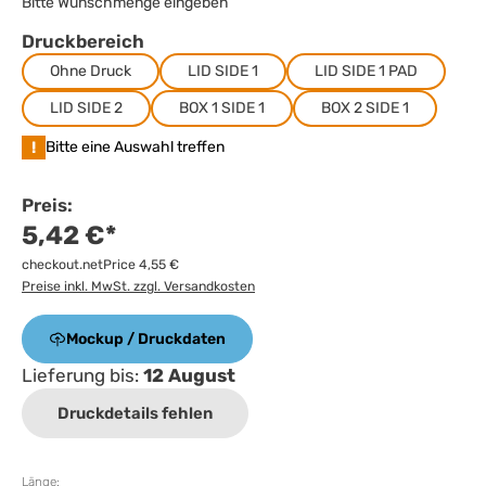
Bitte Wunschmenge eingeben
Druckbereich
Ohne Druck
LID SIDE 1
LID SIDE 1 PAD
LID SIDE 2
BOX 1 SIDE 1
BOX 2 SIDE 1
!
Bitte eine Auswahl treffen
Preis:
5,42 €*
checkout.netPrice 4,55 €
Preise inkl. MwSt. zzgl. Versandkosten
Mockup / Druckdaten
Lieferung bis:
12 August
Druckdetails fehlen
Länge: