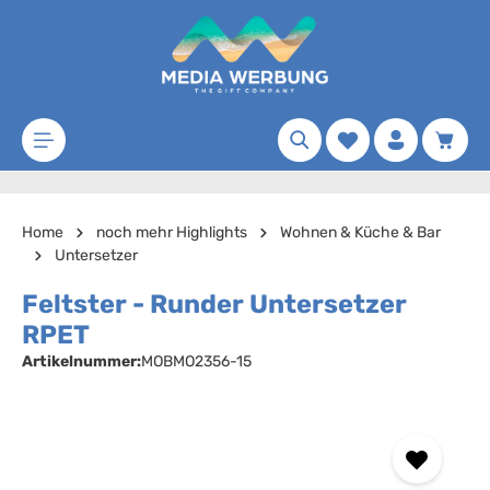
Zum Hauptinhalt springen
Merkzettel
Waren
Home
noch mehr Highlights
Wohnen & Küche & Bar
Untersetzer
Feltster - Runder Untersetzer
RPET
Artikelnummer:
MOBMO2356-15
Bildergalerie überspringen