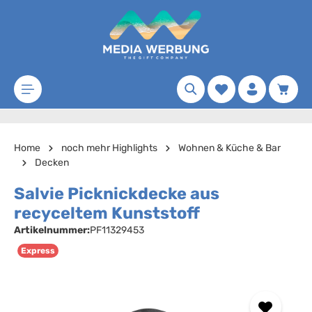
Zum Hauptinhalt springen
Merkzettel
Waren
Home
noch mehr Highlights
Wohnen & Küche & Bar
Decken
Salvie Picknickdecke aus
recyceltem Kunststoff
Artikelnummer:
PF11329453
Express
Bildergalerie überspringen