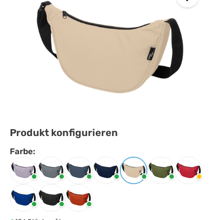
Produkt konfigurieren
Farbe:
Farbe
auswählen
Fliederfarben
Grau
Hale blau
Navy
Oatmeal
Olive
Rot
Royalblau
Schwarz
Ziegelstein