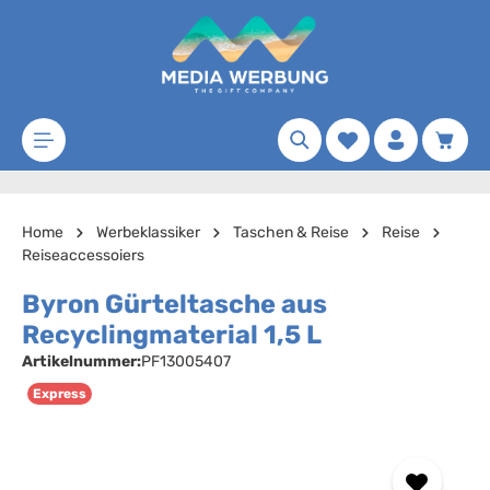
Zum Hauptinhalt springen
Merkzettel
Waren
Home
Werbeklassiker
Taschen & Reise
Reise
Reiseaccessoiers
Byron Gürteltasche aus
Recyclingmaterial 1,5 L
Artikelnummer:
PF13005407
Express
Bildergalerie überspringen