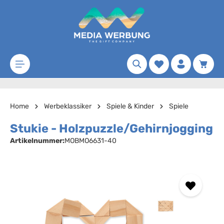
Zum Hauptinhalt springen
Merkzettel
Waren
Home
Werbeklassiker
Spiele & Kinder
Spiele
Stukie - Holzpuzzle/Gehirnjogging
Artikelnummer:
MOBMO6631-40
Bildergalerie überspringen