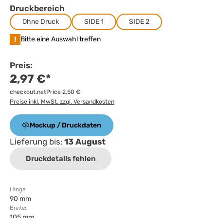
Druckbereich
Ohne Druck
SIDE 1
SIDE 2
!
Bitte eine Auswahl treffen
Preis:
2,97 €*
checkout.netPrice 2,50 €
Preise inkl. MwSt. zzgl. Versandkosten
Mockup / Druckdaten
Lieferung bis:
13 August
Druckdetails fehlen
Länge:
90 mm
Breite:
105 mm